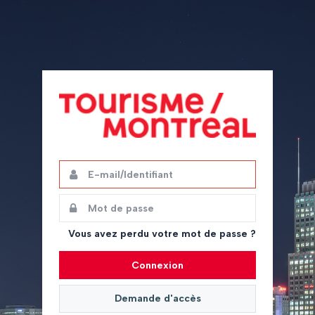
E-
Ce
mail/Identifiant
champ
est
Mot
Ce
obligatoire.
de
champ
passe
est
Vous avez perdu votre mot de passe ?
obligatoire.
Connexion
Demande d'accès